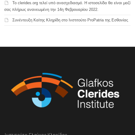
Το clerides.org τελεί υπό ανασχεδιασμό. Η ιστοσελίδα θα είναι μαζί
σας πλήρως ανανεωμένη την 14η Φεβρουαρίου 2022.
Συνέντευξη Καίτης Κληρίδη στο Ινστιτούτο ProPatria της Εσθονίας