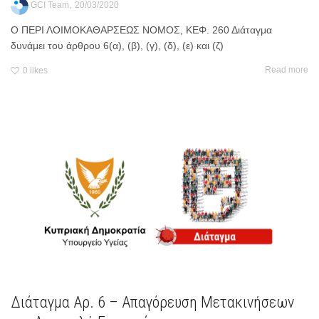
,
GCI Team
20/03/2020
Ο ΠΕΡΙ ΛΟΙΜΟΚΑΘΑΡΣΕΩΣ ΝΟΜΟΣ, ΚΕΦ. 260 Διάταγμα
δυνάμει του άρθρου 6(α), (β), (γ), (δ), (ε) και (ζ)
Read more
0
likes
Διάταγμα Αρ. 6 – Απαγόρευση Μετακινήσεων