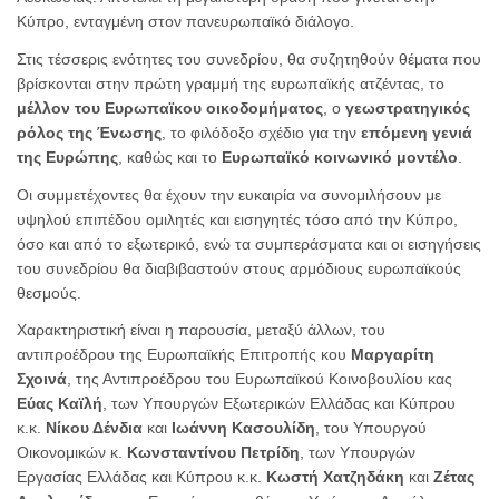
Κύπρο, ενταγμένη στον πανευρωπαϊκό διάλογο.
Στις τέσσερις ενότητες του συνεδρίου, θα συζητηθούν θέματα που
βρίσκονται στην πρώτη γραμμή της ευρωπαϊκής ατζέντας, το
μέλλον του Ευρωπαϊκου οικοδομήματος
, ο
γεωστρατηγικός
ρόλος της Ένωσης
, το φιλόδοξο σχέδιο για την
επόμενη γενιά
της Ευρώπης
, καθώς και το
Ευρωπαϊκό κοινωνικό μοντέλο
.
Οι συμμετέχοντες θα έχουν την ευκαιρία να συνομιλήσουν με
υψηλού επιπέδου ομιλητές και εισηγητές τόσο από την Κύπρο,
όσο και από το εξωτερικό, ενώ τα συμπεράσματα και οι εισηγήσεις
του συνεδρίου θα διαβιβαστούν στους αρμόδιους ευρωπαϊκούς
θεσμούς.
Χαρακτηριστική είναι η παρουσία, μεταξύ άλλων, του
αντιπροέδρου της Ευρωπαϊκής Επιτροπής κου
Μαργαρίτη
Σχοινά
, της Αντιπροέδρου του Ευρωπαϊκού Κοινοβουλίου κας
Εύας Καϊλή
, των Υπουργών Εξωτερικών Ελλάδας και Κύπρου
κ.κ.
Νίκου Δένδια
και
Ιωάννη Κασουλίδη
, του Υπουργού
Οικονομικών κ.
Κωνσταντίνου Πετρίδη
, των Υπουργών
Εργασίας Ελλάδας και Κύπρου κ.κ.
Κωστή Χατζηδάκη
και
Ζέτας