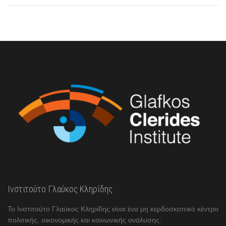
Ινστιτούτο Γλαύκος Κληρίδης
Το Ινστιτούτο Γλαύκος Κληρίδης είναι ένα μη κερδοσκοπικό κέντρο
πολιτικής, οικονομικής και κοινωνικής ανάλυσης.