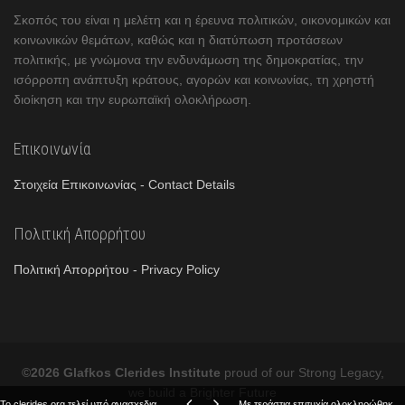
Σκοπός του είναι η μελέτη και η έρευνα πολιτικών, οικονομικών και
κοινωνικών θεμάτων, καθώς και η διατύπωση προτάσεων
πολιτικής, με γνώμονα την ενδυνάμωση της δημοκρατίας, την
ισόρροπη ανάπτυξη κράτους, αγορών και κοινωνίας, τη χρηστή
διοίκηση και την ευρωπαϊκή ολοκλήρωση.
Επικοινωνία
Στοιχεία Επικοινωνίας - Contact Details
Πολιτική Απορρήτου
Πολιτική Απορρήτου - Privacy Policy
©2026 Glafkos Clerides Institute
proud of our Strong Legacy,
we build a Brighter Future
Το clerides.org τελεί υπό ανασχεδιασμό. Η ιστοσελίδα θα είναι μαζί σας πλήρως ανανεωμένη την 14η Φεβρουαρίου 2022.
Με τεράστια επιτυχία ολοκληρώθηκε το Συνέδριο «Το Μέλλον της Ευρώπης»