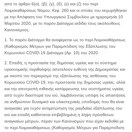
από το άρθρο 6(α), (β), (γ), (δ), (ε) και (ζ) του περί
Λοιμοκαθάρσεως Νόμου, Κεφ. 260 και οι οποίες του εκχωρήθηκαν
με την Απόφαση του Υπουργικού Συμβουλίου με ημερομηνία 10
Μαρτίου 2020, με το παρόν Διάταγμα εκδίδει τους ακόλουθους
Κανονισμούς:
1. Το παρόν Διάταγμα θα αναφέρεται ως το περί Λοιμοκαθάρσεως
(Καθορισμός Μέτρων για Παρεμπόδιση της Εξάπλωσης του
Κορωνοϊού COVID-19 Διάταγμα (Αρ. 10) του 2020.
2. Επειδή, η προστασία της δημόσιας υγείας και το σύστημα
υγειονομικής περίθαλψης αποτελούν ευθύνη της Δημοκρατίας και
με σκοπό τον περιορισμό της εξάπλωσης της ασθένειας του
Κορωνοϊού COVID-19, την προστασία της δημόσιας υγείας, αλλά
και την αποτροπή πιθανής κατάρρευσης του συστήματος υγείας
από τυχόν διασπορά του ιού, λαμβάνοντας υπόψη τις απαιτήσεις
σε ανθρώπινο δυναμικό και υλικοτεχνικές υποδομές που θα είναι
αναγκαίες για τυχόν αντιμετώπιση της ραγδαίας εξάπλωσης του
ιού και επειδή καθίσταται επιβεβλημένη η λήψη πρόσθετων
αναγκαίων μέτρων, πέραν των Κανονισμών που είχαν εκδοθεί με
το περί Λοιμοκαθάρσεως (Καθορισμός Μέτρων για Παρεμπόδιση