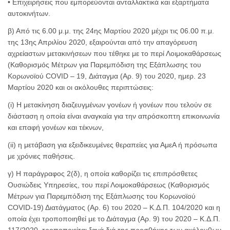
• Επιχειρήσεις που εμπορεύονται ανταλλακτικά και εξαρτήματα
αυτοκινήτων.
β) Από τις 6.00 μ.μ. της 24ης Μαρτίου 2020 μέχρι τις 06.00 π.μ.
της 13ης Απριλίου 2020, εξαιρούνται από την απαγόρευση
αχρείαστων μετακινήσεων που τέθηκε με το περί Λοιμοκαθάρσεως
(Καθορισμός Μέτρων για Παρεμπόδιση της Εξάπλωσης του
Κορωνοϊού COVID – 19, Διάταγμα (Αρ. 9) του 2020, ημερ. 23
Μαρτίου 2020 και οι ακόλουθες περιπτώσεις:
(i) Η μετακίνηση διαζευγμένων γονέων ή γονέων που τελούν σε
διάσταση η οποία είναι αναγκαία για την απρόσκοπτη επικοινωνία
και επαφή γονέων και τέκνων,
(ii) η μετάβαση για εξειδικευμένες θεραπείες για ΑμεΑ ή πρόσωπα
με χρόνιες παθήσεις.
γ) Η παράγραφος 2(δ), η οποία καθορίζει τις επιπρόσθετες
Ουσιώδεις Υπηρεσίες, του περί Λοιμοκαθάρσεως (Καθορισμός
Μέτρων για Παρεμπόδιση της Εξάπλωσης του Κορωνοϊού
COVID-19) Διατάγματος (Αρ. 6) του 2020 – Κ.Δ.Π. 104/2020 και η
οποία έχει τροποποιηθεί με το Διάταγμα (Αρ. 9) του 2020 – Κ.Δ.Π.
117/2020, τροποποιείται ξανά διά της προσθήκης των ακόλουθων