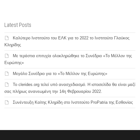
Latest Posts
Καλύτερο Ινστιτούτο του ΕΛΚ για το 2022 το Ινστιτούτο Γλαύκος
Κληρίδης
Με τεράστια επιτυχία ολοκληρώθηκε το Συνέδριο «Το Μέλλον της
Ευρώπης»
Μεγάλο Συνέδριο για το «Το Μέλλον της Ευρώπης»
Το clerides.org τελεί υπό ανασχεδιασμό. Η ιστοσελίδα θα είναι μαζί
σας πλήρως ανανεωμένη την 14η Φεβρουαρίου 2022.
Συνέντευξη Καίτης Κληρίδη στο Ινστιτούτο ProPatria της Εσθονίας