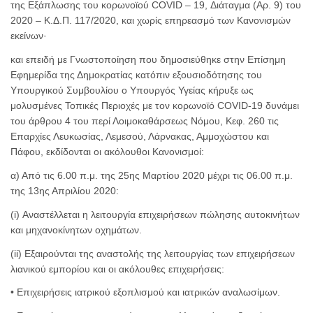
της Εξάπλωσης του κορωνοϊού COVID – 19, Διάταγμα (Αρ. 9) του
2020 – Κ.Δ.Π. 117/2020, και χωρίς επηρεασμό των Κανονισμών
εκείνων·
και επειδή με Γνωστοποίηση που δημοσιεύθηκε στην Επίσημη
Εφημερίδα της Δημοκρατίας κατόπιν εξουσιοδότησης του
Υπουργικού Συμβουλίου ο Υπουργός Υγείας κήρυξε ως
μολυσμένες Τοπικές Περιοχές με τον κορωνοϊό COVID-19 δυνάμει
του άρθρου 4 του περί Λοιμοκαθάρσεως Νόμου, Κεφ. 260 τις
Επαρχίες Λευκωσίας, Λεμεσού, Λάρνακας, Αμμοχώστου και
Πάφου, εκδίδονται οι ακόλουθοι Κανονισμοί:
α) Από τις 6.00 π.μ. της 25ης Μαρτίου 2020 μέχρι τις 06.00 π.μ.
της 13ης Απριλίου 2020:
(i) Αναστέλλεται η λειτουργία επιχειρήσεων πώλησης αυτοκινήτων
και μηχανοκίνητων οχημάτων.
(ii) Εξαιρούνται της αναστολής της λειτουργίας των επιχειρήσεων
λιανικού εμπορίου και οι ακόλουθες επιχειρήσεις:
• Επιχειρήσεις ιατρικού εξοπλισμού και ιατρικών αναλωσίμων.