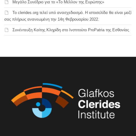
Μεγάλο Συνέδριο για το «Το Μέλλον της Ευρώπης»
Το clerides.org τελεί υπό ανασχεδιασμό. Η ιστοσελίδα θα είναι μαζί
σας πλήρως ανανεωμένη την 14η Φεβρουαρίου 2022.
Συνέντευξη Καίτης Κληρίδη στο Ινστιτούτο ProPatria της Εσθονίας