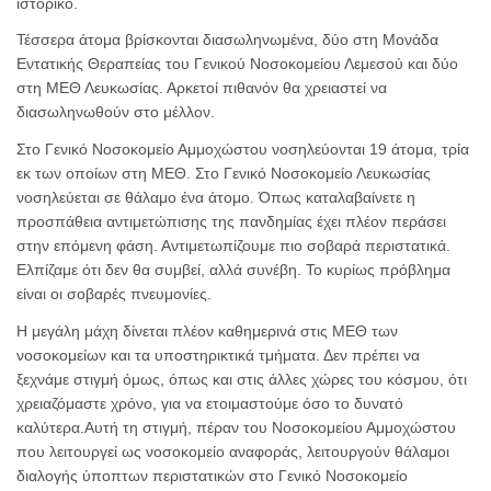
ιστορικό.
Τέσσερα άτομα βρίσκονται διασωληνωμένα, δύο στη Μονάδα
Εντατικής Θεραπείας του Γενικού Νοσοκομείου Λεμεσού και δύο
στη ΜΕΘ Λευκωσίας. Αρκετοί πιθανόν θα χρειαστεί να
διασωληνωθούν στο μέλλον.
Στο Γενικό Νοσοκομείο Αμμοχώστου νοσηλεύονται 19 άτομα, τρία
εκ των οποίων στη ΜΕΘ. Στο Γενικό Νοσοκομείο Λευκωσίας
νοσηλεύεται σε θάλαμο ένα άτομο. Όπως καταλαβαίνετε η
προσπάθεια αντιμετώπισης της πανδημίας έχει πλέον περάσει
στην επόμενη φάση. Αντιμετωπίζουμε πιο σοβαρά περιστατικά.
Ελπίζαμε ότι δεν θα συμβεί, αλλά συνέβη. Το κυρίως πρόβλημα
είναι οι σοβαρές πνευμονίες.
Η μεγάλη μάχη δίνεται πλέον καθημερινά στις ΜΕΘ των
νοσοκομείων και τα υποστηρικτικά τμήματα. Δεν πρέπει να
ξεχνάμε στιγμή όμως, όπως και στις άλλες χώρες του κόσμου, ότι
χρειαζόμαστε χρόνο, για να ετοιμαστούμε όσο το δυνατό
καλύτερα.Αυτή τη στιγμή, πέραν του Νοσοκομείου Αμμοχώστου
που λειτουργεί ως νοσοκομείο αναφοράς, λειτουργούν θάλαμοι
διαλογής ύποπτων περιστατικών στο Γενικό Νοσοκομείο