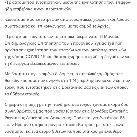
-Τρίαάτομαπου εντοπίστηκαν μέσω της ιχνηλάτησης των επαφών
ήδη επιβεβαιωμένων περιστατικών.
-Δύοάτομα που επέστρεψαν από ευρωπαϊκές χώρες, εκδήλωσαν
συμπτώματα και επικοινώνησαν με τις αρμόδιες Αρχές.
-Τρία άτομα, των οποίων το ιστορικό διερευνάται.Η Μονάδα
Επιδημιολογικής Επιτήρησης του Υπουργείου Υγείας έχει ήδη
αρχίσει την ιχνηλάτηση των επαφών και των οκτώπεριστατικών
της νόσου COVID-19 και θα προχωρήσει στη λήψη δειγμάτων για
τη διενέργεια εξειδικευμένων εξετάσεων.
Με βάση τα συγκεκριμένα δεδομένα, ο συνολικόςαριθμός των
θετικών κρουσμάτων ανήλθε στα 124(περιλαμβανομένων και των
τριών που εντοπίστηκαν στις Βρετανικές Βάσεις), εκ των οποίων
τα 65ήταν επαφές.
Σήμερα στη μάχη με την πανδημία δυστυχώς χάσαμε ακόμα δύο
συνανθρώπους μας που νοσηλεύονταν στις Μονάδες Εντατικής
Θεραπείας Λεμεσού και Λευκωσίας. Πρόκειται για ένα άτομο 63
ετών Βρετανό υπήκοο μόνιμο κάτοικο Κύπρου, με υποκείμενα
νοσήματα, καιένα άτομο 58ετών Κύπριο υπήκοο με ελεύθερο