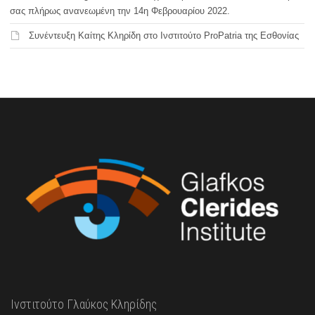
σας πλήρως ανανεωμένη την 14η Φεβρουαρίου 2022.
Συνέντευξη Καίτης Κληρίδη στο Ινστιτούτο ProPatria της Εσθονίας
Ινστιτούτο Γλαύκος Κληρίδης