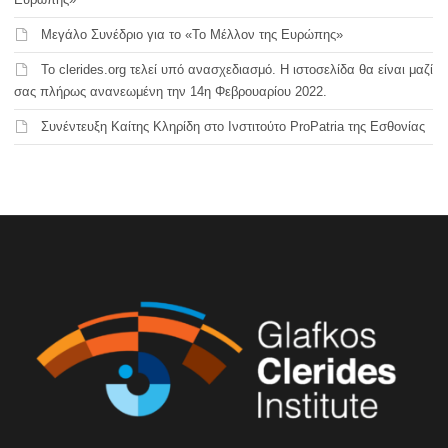
Μεγάλο Συνέδριο για το «Το Μέλλον της Ευρώπης»
Το clerides.org τελεί υπό ανασχεδιασμό. Η ιστοσελίδα θα είναι μαζί
σας πλήρως ανανεωμένη την 14η Φεβρουαρίου 2022.
Συνέντευξη Καίτης Κληρίδη στο Ινστιτούτο ProPatria της Εσθονίας