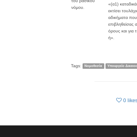
του βασικού
«(α1) καταδικά
νόμου.
εκτίσει τουλάχ
αδικήματα που
επιβληθείσας σ
όρους και για
ή».
Tags:
Νομοθεσία
Υπουργείο Δικαιο
0
like