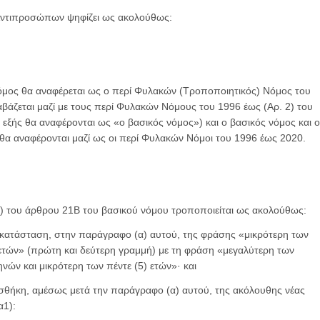
Αντιπροσώπων ψηφίζει ως ακολούθως:
μος θα αναφέρεται ως ο περί Φυλακών (Τροποποιητικός) Νόμος του
αβάζεται μαζί με τους περί Φυλακών Νόμους του 1996 έως (Αρ. 2) του
εξής θα αναφέρονται ως «ο βασικός νόμος») και ο βασικός νόμος και ο
α αναφέρονται μαζί ως οι περί Φυλακών Νόμοι του 1996 έως 2020.
(1) του άρθρου 21Β του βασικού νόμου τροποποιείται ως ακολούθως:
τικατάσταση, στην παράγραφο (α) αυτού, της φράσης «μικρότερη των
ετών» (πρώτη και δεύτερη γραμμή) με τη φράση «μεγαλύτερη των
νών και μικρότερη των πέντε (5) ετών»· και
οσθήκη, αμέσως μετά την παράγραφο (α) αυτού, της ακόλουθης νέας
α1):