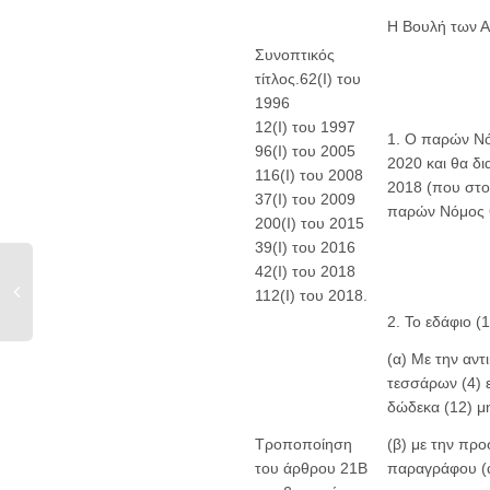
Η Βουλή των 
Συνοπτικός
τίτλος.62(Ι) του
1996
12(Ι) του 1997
1. Ο παρών Νό
96(Ι) του 2005
2020 και θα δι
116(Ι) του 2008
2018 (που στο 
37(Ι) του 2009
παρών Νόμος θ
200(Ι) του 2015
39(Ι) του 2016
42(Ι) του 2018
112(Ι) του 2018.
2. Το εδάφιο 
(α) Με την αν
τεσσάρων (4) 
δώδεκα (12) μη
(β) με την πρ
Τροποποίηση
παραγράφου (
του άρθρου 21Β