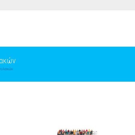
λακών
Φυλακών