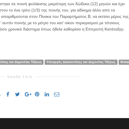
στηκε σε ποινή φυλάκισης μικρότερη των δώδεκα (12) μηνών και έχει
ιστον το ένα τρίτο (1/3) της ποινής του, για αδίκημα άλλο από τα
 απαριθμούνται στον Πίνακα του Παραρτήματος Β, να εκτίσει μέρος της
’ αυτόν ποινής με το μέτρο του κατ’ οίκον περιορισμού με τέτοιους
 τόσο χρονικό διάστημα όπως ήθελε καθορίσει η Επιτροπή Κατάταξης·
σύνης και Δημοσίας Τάξεως
Υπουργός Δικαιοσύνης και Δημοσίας Τάξεως
Φυλα
SHARE THIS
s