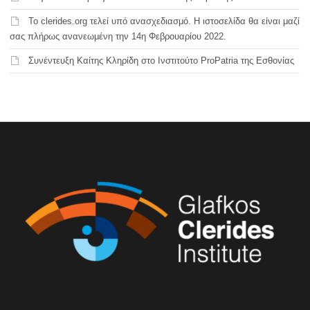
Το clerides.org τελεί υπό ανασχεδιασμό. Η ιστοσελίδα θα είναι μαζί
σας πλήρως ανανεωμένη την 14η Φεβρουαρίου 2022.
Συνέντευξη Καίτης Κληρίδη στο Ινστιτούτο ProPatria της Εσθονίας