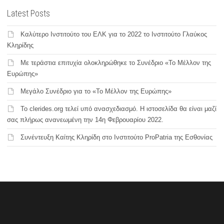
Latest Posts
Καλύτερο Ινστιτούτο του ΕΛΚ για το 2022 το Ινστιτούτο Γλαύκος
Κληρίδης
Με τεράστια επιτυχία ολοκληρώθηκε το Συνέδριο «Το Μέλλον της
Ευρώπης»
Μεγάλο Συνέδριο για το «Το Μέλλον της Ευρώπης»
Το clerides.org τελεί υπό ανασχεδιασμό. Η ιστοσελίδα θα είναι μαζί
σας πλήρως ανανεωμένη την 14η Φεβρουαρίου 2022.
Συνέντευξη Καίτης Κληρίδη στο Ινστιτούτο ProPatria της Εσθονίας