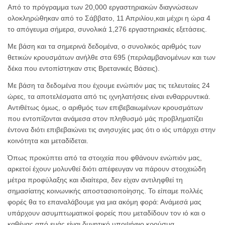
Από το πρόγραμμα των 20,000 εργαστηριακών διαγνώσεων
ολοκληρώθηκαν από το Σάββατο, 11 Απριλίου,και μέχρι η ώρα 4
το απόγευμα σήμερα, συνολικά 1,276 εργαστηριακές εξετάσεις.
Με βάση και τα σημερινά δεδομένα, ο συνολικός αριθμός των
θετικών κρουσμάτων ανήλθε στα 695 (περιλαμβανομένων και των
δέκα που εντοπίστηκαν στις Βρετανικές Βάσεις).
Με βάση τα δεδομένα που έχουμε ενώπιόν μας τις τελευταίες 24
ώρες, τα αποτελέσματα από τις ιχνηλατήσεις είναι ενθαρρυντικά.
Αντιθέτως όμως, ο αριθμός των επιβεβαιωμένων κρουσμάτων
που εντοπίζονται ανάμεσα στον πληθυσμό μάς προβληματίζει
έντονα διότι επιβεβαιώνει τις ανησυχίες μας ότι ο ιός υπάρχει στην
κοινότητα και μεταδίδεται.
Όπως προκύπτει από τα στοιχεία που φθάνουν ενώπιόν μας,
αρκετοί έχουν μολυνθεί διότι απέφευγαν να πάρουν στοιχειώδη
μέτρα προφύλαξης και ιδιαίτερα, δεν είχαν αντιληφθεί τη
σημασίατης κοινωνικής αποστασιοποίησης. Το είπαμε πολλές
φορές θα το επαναλάβουμε για μια ακόμη φορά: Ανάμεσά μας
υπάρχουν ασυμπτωματικοί φορείς που μεταδίδουν τον ιό και ο
καθένας από εμάς είναι δυνητικό υποψήφιο κρούσμα.