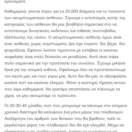
κρούσματα.
Καθημερινά, γίνεται λόγος για τα 20,000 δείγματα και το ποσοστό
των ασυμπτωματικών ασθενών. Σίγουρα ο εντοπισμός αυτής της
κατηγορίας των ασθενών θα μας βοηθήσει σημαντικά στο να
εντοπίσουμε δυνητικούς κινδύνους και πιθανές συστοιβάδες
εξάπλωσης της νόσου. Ο ασυμπτωματικός ασθενής όμως είναι
ένας ασθενής χωρίς συμπτώματα. Δεν έχει πυρετό, δεν βήχει, δεν
φταρνίζεται. Εφόσον λοιπόν τηρούνται με ευλάβεια οι κανόνες
ασφαλείας είναι πολύ δύσκολο να μεταδώσει. Αυτό είναι πάρα
πολύ σημαντικό για την προστασία του συνόλου. Έχουμε μιλήσει
ξανά για την ατομική ευθύνη. Οφείλουμε όλοι να προστατεύσουμε
τον εαυτό μας και τους γύρω μας. Αυτό δεν θα μας το εξασφαλίσει
κανένα τεστ και κανένας έλεγχος. Μόνο η αυστηρή τήρηση αυτών
που λέμε καθημερινά. Να κρατάμε αποστάσεις,να πλένουμε τα
χέρια, να μην ακουμπάμε το πρόσωπο.
Οι 20-30-40 χιλιάδες τεστ που μπορούμε να κάνουμε στο επόμενο
χρονικό διάστημα θα καλύψουν ένα μόνο μέρος του πληθυσμού.
Ανεξάρτητα του αριθμού των θετικών που θα βρεθούν, πάλι το
μεγαλύτερο μέρος του πληθυσμού δεν θα έχει ελεγχθεί. Μέχρι να
εξαφανιστεί ο ιός σχεδόν οριστικά, πρέπει να συνεχίσουμε να