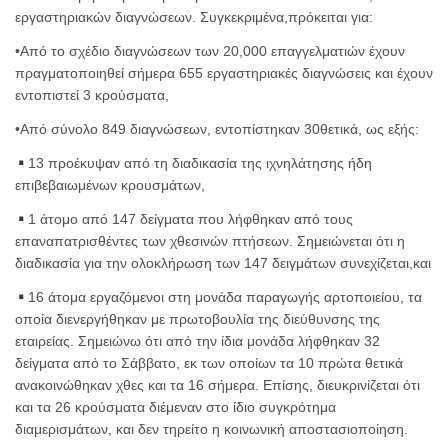
εργαστηριακών διαγνώσεων. Συγκεκριμένα,πρόκειται για:
•Από το σχέδιο διαγνώσεων των 20,000 επαγγελματιών έχουν
πραγματοποιηθεί σήμερα 655 εργαστηριακές διαγνώσεις και έχουν
εντοπιστεί 3 κρούσματα,
•Από σύνολο 849 διαγνώσεων, εντοπίστηκαν 30θετικά, ως εξής:
13 προέκυψαν από τη διαδικασία της ιχνηλάτησης ήδη
επιβεβαιωμένων κρουσμάτων,
1 άτομο από 147 δείγματα που λήφθηκαν από τους
επαναπατρισθέντες των χθεσινών πτήσεων. Σημειώνεται ότι η
διαδικασία για την ολοκλήρωση των 147 δειγμάτων συνεχίζεται,και
16 άτομα εργαζόμενοι στη μονάδα παραγωγής αρτοποιείου, τα
οποία διενεργήθηκαν με πρωτοβουλία της διεύθυνσης της
εταιρείας. Σημειώνω ότι από την ίδια μονάδα λήφθηκαν 32
δείγματα από το Σάββατο, εκ των οποίων τα 10 πρώτα θετικά
ανακοινώθηκαν χθες και τα 16 σήμερα. Επίσης, διευκρινίζεται ότι
και τα 26 κρούσματα διέμεναν στο ίδιο συγκρότημα
διαμερισμάτων, και δεν τηρείτο η κοινωνική αποστασιοποίηση.