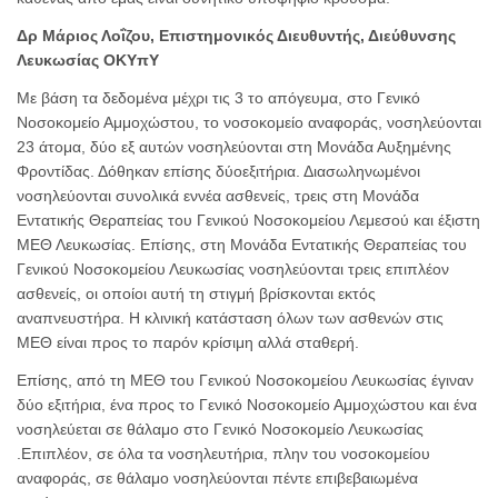
Δρ Μάριος Λοΐζου, Επιστημονικός Διευθυντής, Διεύθυνσης
Λευκωσίας ΟΚΥπΥ
Mε βάση τα δεδομένα μέχρι τις 3 το απόγευμα, στο Γενικό
Νοσοκομείο Αμμοχώστου, το νοσοκομείο αναφοράς, νοσηλεύονται
23 άτομα, δύο εξ αυτών νοσηλεύονται στη Μονάδα Αυξημένης
Φροντίδας. Δόθηκαν επίσης δύοεξιτήρια. Διασωληνωμένοι
νοσηλεύονται συνολικά εννέα ασθενείς, τρεις στη Μονάδα
Εντατικής Θεραπείας του Γενικού Νοσοκομείου Λεμεσού και έξιστη
ΜΕΘ Λευκωσίας. Επίσης, στη Μονάδα Εντατικής Θεραπείας του
Γενικού Νοσοκομείου Λευκωσίας νοσηλεύονται τρεις επιπλέον
ασθενείς, οι οποίοι αυτή τη στιγμή βρίσκονται εκτός
αναπνευστήρα. Η κλινική κατάσταση όλων των ασθενών στις
ΜΕΘ είναι προς το παρόν κρίσιμη αλλά σταθερή.
Επίσης, από τη ΜΕΘ του Γενικού Νοσοκομείου Λευκωσίας έγιναν
δύο εξιτήρια, ένα προς το Γενικό Νοσοκομείο Αμμοχώστου και ένα
νοσηλεύεται σε θάλαμο στο Γενικό Νοσοκομείο Λευκωσίας
.Επιπλέον, σε όλα τα νοσηλευτήρια, πλην του νοσοκομείου
αναφοράς, σε θάλαμο νοσηλεύονται πέντε επιβεβαιωμένα