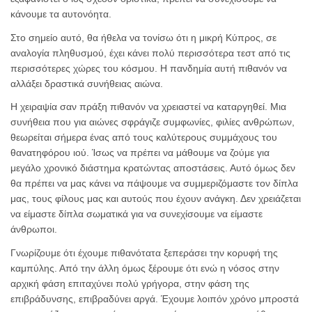
κάνουμε τα αυτονόητα.
Στο σημείο αυτό, θα ήθελα να τονίσω ότι η μικρή Κύπρος, σε
αναλογία πληθυσμού, έχει κάνει πολύ περισσότερα τεστ από τις
περισσότερες χώρες του κόσμου. Η πανδημία αυτή πιθανόν να
αλλάξει δραστικά συνήθειας αιώνα.
Η χειραψία σαν πράξη πιθανόν να χρειαστεί να καταργηθεί. Μια
συνήθεια που για αιώνες σφράγιζε συμφωνίες, φιλίες ανθρώπων,
θεωρείται σήμερα ένας από τους καλύτερους συμμάχους του
θανατηφόρου ιού. Ίσως να πρέπει να μάθουμε να ζούμε για
μεγάλο χρονικό διάστημα κρατώντας αποστάσεις. Αυτό όμως δεν
θα πρέπει να μας κάνει να πάψουμε να συμμεριζόμαστε τον δίπλα
μας, τους φίλους μας και αυτούς που έχουν ανάγκη. Δεν χρειάζεται
να είμαστε δίπλα σωματικά για να συνεχίσουμε να είμαστε
άνθρωποι.
Γνωρίζουμε ότι έχουμε πιθανότατα ξεπεράσει την κορυφή της
καμπύλης. Από την άλλη όμως ξέρουμε ότι ενώ η νόσος στην
αρχική φάση επιταχύνει πολύ γρήγορα, στην φάση της
επιβράδυνσης, επιβραδύνει αργά. Έχουμε λοιπόν χρόνο μπροστά