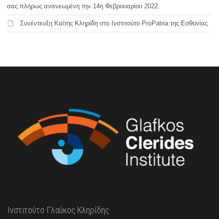
σας πλήρως ανανεωμένη την 14η Φεβρουαρίου 2022.
Συνέντευξη Καίτης Κληρίδη στο Ινστιτούτο ProPatria της Εσθονίας
Ινστιτούτο Γλαύκος Κληρίδης