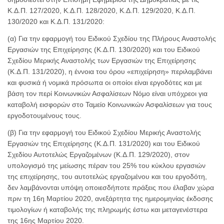
Κ.Δ.Π. 127/2020, Κ.Δ.Π. 128/2020, Κ.Δ.Π. 129/2020, Κ.Δ.Π.
130/2020 και Κ.Δ.Π. 131/2020:
(α) Για την εφαρμογή του Ειδικού Σχεδίου της Πλήρους Αναστολής
Εργασιών της Επιχείρησης (Κ.Δ.Π. 130/2020) και του Ειδικού
Σχεδίου Μερικής Αναστολής των Εργασιών της Επιχείρησης
(Κ.Δ.Π. 131/2020), η έννοια του όρου «επιχείρηση» περιλαμβάνει
και φυσικά ή νομικά πρόσωπα οι οποίοι είναι εργοδότες και με
βάση τον περί Κοινωνικών Ασφαλίσεων Νόμο είναι υπόχρεοι για
καταβολή εισφορών στο Ταμείο Κοινωνικών Ασφαλίσεων για τους
εργοδοτουμένους τους.
(β) Για την εφαρμογή του Ειδικού Σχεδίου Μερικής Αναστολής
Εργασιών της Επιχείρησης (Κ.Δ.Π. 131/2020) και του Ειδικού
Σχεδίου Αυτοτελώς Εργαζομένων (Κ.Δ.Π. 129/2020), στον
υπολογισμό της μείωσης πέραν του 25% του κύκλου εργασιών
της επιχείρησης, του αυτοτελώς εργαζομένου και του εργοδότη,
δεν λαμβάνονται υπόψη οποιεσδήποτε πράξεις που έλαβαν χώρα
πριν τη 16η Μαρτίου 2020, ανεξάρτητα της ημερομηνίας έκδοσης
τιμολογίων ή καταβολής της πληρωμής έστω και μεταγενέστερα
της 16ης Μαρτίου 2020.