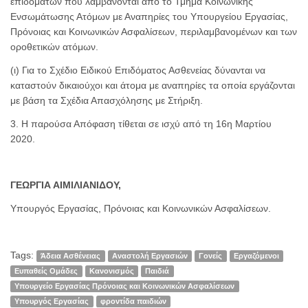
επιδομάτων που λαμβάνονται από το Τμήμα Κοινωνικής
Ενσωμάτωσης Ατόμων με Αναπηρίες του Υπουργείου Εργασίας,
Πρόνοιας και Κοινωνικών Ασφαλίσεων, περιλαμβανομένων και των
οροθετικών ατόμων.
(ι) Για το Σχέδιο Ειδικού Επιδόματος Ασθενείας δύνανται να
καταστούν δικαιούχοι και άτομα με αναπηρίες τα οποία εργάζονται
με βάση τα Σχέδια Απασχόλησης με Στήριξη.
3. Η παρούσα Απόφαση τίθεται σε ισχύ από τη 16η Μαρτίου
2020.
ΓΕΩΡΓΙΑ ΑΙΜΙΛΙΑΝΙΔΟΥ,
Υπουργός Εργασίας, Πρόνοιας και Κοινωνικών Ασφαλίσεων.
Tags:
Άδεια Ασθένειας
Αναστολή Εργασιών
Γονείς
Εργαζόμενοι
Ευπαθείς Ομάδες
Κανονισμός
Παιδιά
Υπουργείο Εργασίας Πρόνοιας και Κοινωνικών Ασφαλίσεων
Υπουργός Εργασίας
φροντίδα παιδιών