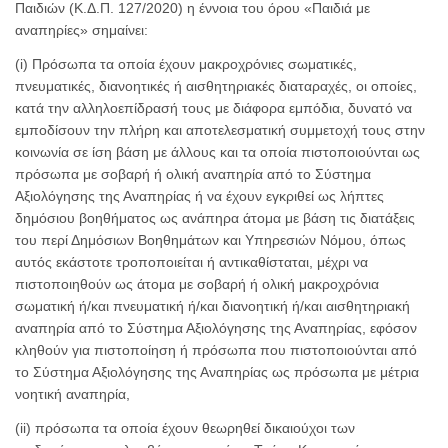
Παιδιών (Κ.Δ.Π. 127/2020) η έννοια του όρου «Παιδιά με
αναπηρίες» σημαίνει:
(i) Πρόσωπα τα οποία έχουν μακροχρόνιες σωματικές,
πνευματικές, διανοητικές ή αισθητηριακές διαταραχές, οι οποίες,
κατά την αλληλοεπίδρασή τους με διάφορα εμπόδια, δυνατό να
εμποδίσουν την πλήρη και αποτελεσματική συμμετοχή τους στην
κοινωνία σε ίση βάση με άλλους και τα οποία πιστοποιούνται ως
πρόσωπα με σοβαρή ή ολική αναπηρία από το Σύστημα
Αξιολόγησης της Αναπηρίας ή να έχουν εγκριθεί ως λήπτες
δημόσιου βοηθήματος ως ανάπηρα άτομα με βάση τις διατάξεις
του περί Δημόσιων Βοηθημάτων και Υπηρεσιών Νόμου, όπως
αυτός εκάστοτε τροποποιείται ή αντικαθίσταται, μέχρι να
πιστοποιηθούν ως άτομα με σοβαρή ή ολική μακροχρόνια
σωματική ή/και πνευματική ή/και διανοητική ή/και αισθητηριακή
αναπηρία από το Σύστημα Αξιολόγησης της Αναπηρίας, εφόσον
κληθούν για πιστοποίηση ή πρόσωπα που πιστοποιούνται από
το Σύστημα Αξιολόγησης της Αναπηρίας ως πρόσωπα με μέτρια
νοητική αναπηρία,
(ii) πρόσωπα τα οποία έχουν θεωρηθεί δικαιούχοι των