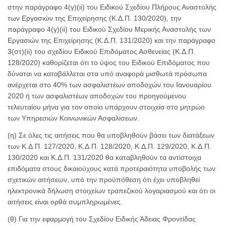
στην παράγραφο 4(γ)(ii) του Ειδικού Σχεδίου Πλήρους Αναστολής
των Εργασιών της Επιχείρησης (Κ.Δ.Π. 130/2020), την
παράγραφο 4(γ)(ii) του Ειδικού Σχεδίου Μερικής Αναστολής των
Εργασιών της Επιχείρησης (Κ.Δ.Π. 131/2020) και την παράγραφο
3(στ)(ii) του σχεδίου Ειδικού Επιδόματος Ασθενείας (Κ.Δ.Π.
128/2020) καθορίζεται ότι το ύψος του Ειδικού Επιδόματος που
δύναται να καταβάλλεται στα υπό αναφορά μισθωτά πρόσωπα
ανέρχεται στο 40% των ασφαλιστέων αποδοχών του Ιανουαρίου
2020 ή των ασφαλιστέων αποδοχών του προηγούμενου
τελευταίου μήνα για τον οποίο υπάρχουν στοιχεία στο μητρώο
των Υπηρεσιών Κοινωνικών Ασφαλίσεων.
(η) Σε όλες τις αιτήσεις που θα υποβληθούν βάσει των διατάξεων
των Κ.Δ.Π. 127/2020, Κ.Δ.Π. 128/2020, Κ.Δ.Π. 129/2020, Κ.Δ.Π.
130/2020 και Κ.Δ.Π. 131/2020 θα καταβληθούν τα αντίστοιχα
επιδόματα στους δικαιούχους κατά προτεραιότητα υποβολής των
σχετικών αιτήσεων, υπό την προϋπόθεση ότι έχει υποβληθεί
ηλεκτρονικά δήλωση στοιχείων τραπεζικού λογαριασμού και ότι οι
αιτήσεις είναι ορθά συμπληρωμένες.
(θ) Για την εφαρμογή του Σχεδίου Ειδικής Άδειας Φροντίδας