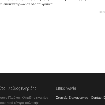
η επισκεπτηρίων σε όλα τα κρατικά...
Rea
ούτο Γλαύκος Κληρίδης
Επικοινωνία
τούτο Γλαύκος Κληρίδης είναι ένα
Στοιχεία Επικοινωνίας - Contact D
οσκοπικό κέντρο πολιτικής,