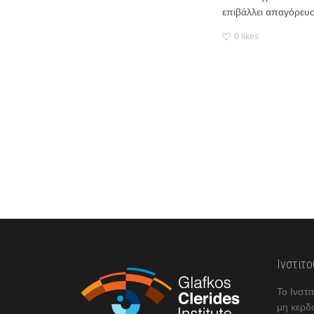
επιβάλλει απαγόρευσ
0
likes
Ινστιτ
Το Ινστι
μη κερδ