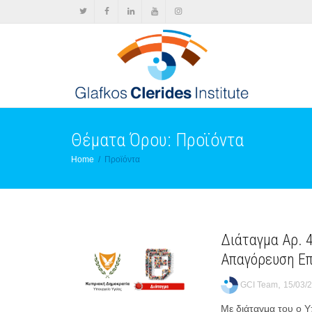
Θέματα Όρου: Προϊόντα
Home
Προϊόντα
Διάταγμα Αρ. 
Απαγόρευση Επ
,
GCI Team
15/03/
Με διάταγμα του ο Υ