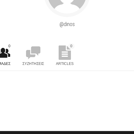
@dinos
0
0
ΜΆΔΕΣ
ΣΥΖΗΤΉΣΕΙΣ
ARTICLES