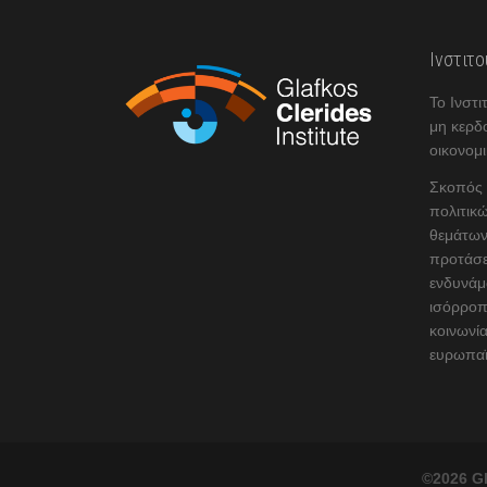
Ινστιτ
Το Ινστι
μη κερδ
οικονομι
Σκοπός τ
πολιτικώ
θεμάτων
προτάσε
ενδυνάμ
ισόρροπ
κοινωνία
ευρωπαϊ
©2026 Gl