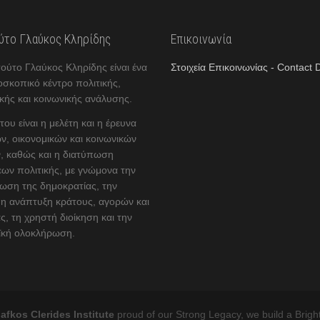
ούτο Γλαύκος Κληρίδης
Επικοινωνία
τούτο Γλαύκος Κληρίδης είναι ένα
Στοιχεία Επικοινωνίας - Contact D
οσκοπικό κέντρο πολιτικής,
κής και κοινωνικής ανάλυσης.
ου είναι η μελέτη και η έρευνα
ν, οικονομικών και κοινωνικών
, καθώς και η διατύπωση
ων πολιτικής, με γνώμονα την
ωση της δημοκρατίας, την
η ανάπτυξη κράτους, αγορών και
ς, τη χρηστή διοίκηση και την
κή ολοκλήρωση.
afkos Clerides Institute
proud of our Strong Legacy, we build a Brigh