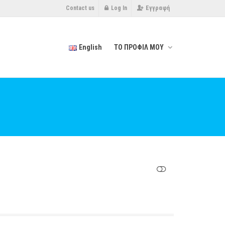
Contact us
Log In
Εγγραφή
English
ΤΟ ΠΡΟΦΙΛ ΜΟΥ
SHOW LESS