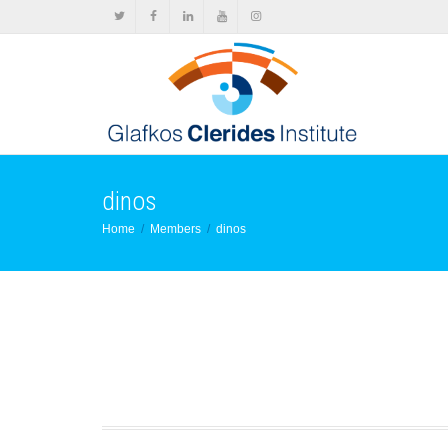
dinos
Home
Members
dinos