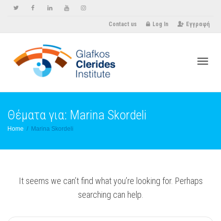
Contact us
Log In
Εγγραφή
Toggle
Θέματα για: Marina Skordeli
Home
Marina Skordeli
It seems we can’t find what you’re looking for. Perhaps
searching can help.