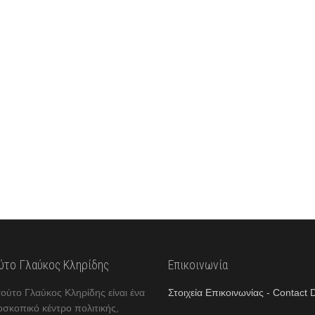
ούτο Γλαύκος Κληρίδης
Επικοινωνία
τούτο Γλαύκος Κληρίδης είναι ένα
Στοιχεία Επικοινωνίας - Contact D
οσκοπικό κέντρο πολιτικής,