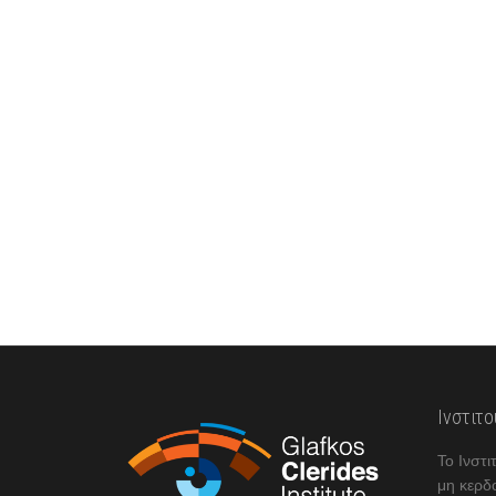
Ινστιτ
Το Ινστι
μη κερδ