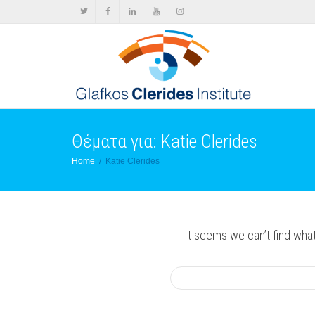
Θέματα για: Katie Clerides
Home
Katie Clerides
It seems we can’t find what