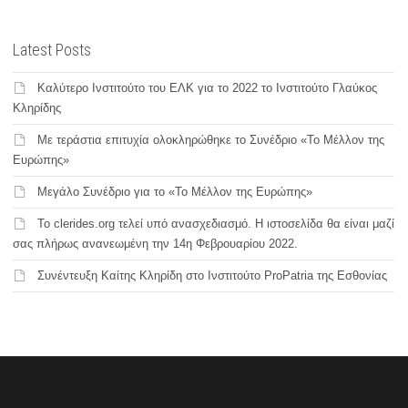
Latest Posts
Καλύτερο Ινστιτούτο του ΕΛΚ για το 2022 το Ινστιτούτο Γλαύκος
Κληρίδης
Με τεράστια επιτυχία ολοκληρώθηκε το Συνέδριο «Το Μέλλον της
Ευρώπης»
Μεγάλο Συνέδριο για το «Το Μέλλον της Ευρώπης»
Το clerides.org τελεί υπό ανασχεδιασμό. Η ιστοσελίδα θα είναι μαζί
σας πλήρως ανανεωμένη την 14η Φεβρουαρίου 2022.
Συνέντευξη Καίτης Κληρίδη στο Ινστιτούτο ProPatria της Εσθονίας