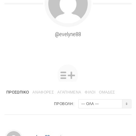
@evelyne88
ΠΡΟΣΩΠΙΚΌ
ΑΝΑΦΟΡΈΣ
ΑΓΑΠΗΜΈΝΑ
ΦΊΛΟΙ
ΟΜΆΔΕΣ
ΠΡΟΒΟΛΉ: