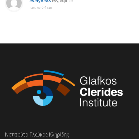
evelyne88
εγγράφηκε
πριν από 4 έτη
Ινστιτούτο Γλαύκος Κληρίδης