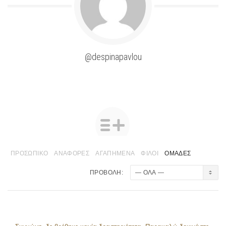
@despinapavlou
ΠΡΟΣΩΠΙΚΌ
ΑΝΑΦΟΡΈΣ
ΑΓΑΠΗΜΈΝΑ
ΦΊΛΟΙ
ΟΜΆΔΕΣ
ΠΡΟΒΟΛΉ: