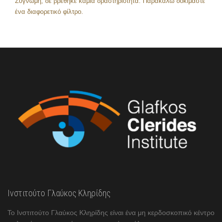
Συγνώμη, δε βρέθηκε καμία δραστηριότητα. Παρακαλώ δοκιμάστε
ένα διαφορετικό φίλτρο.
Ινστιτούτο Γλαύκος Κληρίδης
Το Ινστιτούτο Γλαύκος Κληρίδης είναι ένα μη κερδοσκοπικό κέντρο