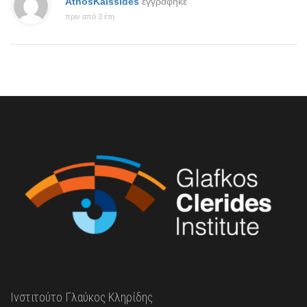
AthosKaissides
εγγράφηκε
πριν από 3 έτη
Ινστιτούτο Γλαύκος Κληρίδης