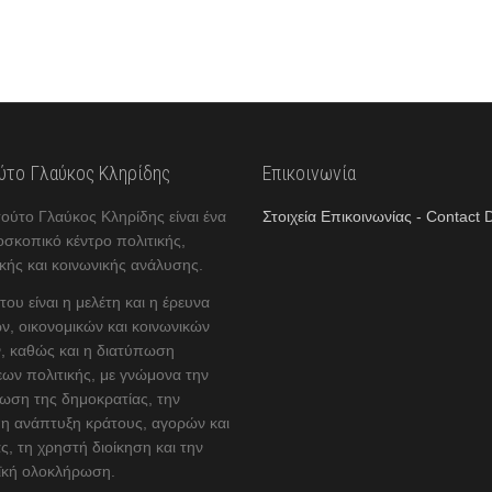
ούτο Γλαύκος Κληρίδης
Επικοινωνία
τούτο Γλαύκος Κληρίδης είναι ένα
Στοιχεία Επικοινωνίας - Contact D
οσκοπικό κέντρο πολιτικής,
κής και κοινωνικής ανάλυσης.
ου είναι η μελέτη και η έρευνα
ν, οικονομικών και κοινωνικών
, καθώς και η διατύπωση
ων πολιτικής, με γνώμονα την
ωση της δημοκρατίας, την
η ανάπτυξη κράτους, αγορών και
ς, τη χρηστή διοίκηση και την
κή ολοκλήρωση.