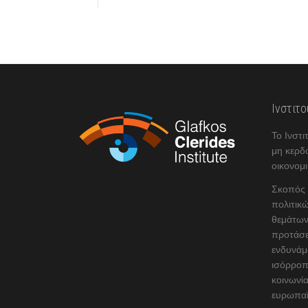
Ινστιτ
Το Ινστι
μη κερδ
οικονομι
Σκοπός τ
πολιτικώ
θεμάτων
προτάσε
ενδυνάμ
ισόρροπ
κοινωνία
ευρωπαϊ