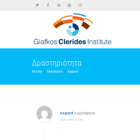
Δραστηριότητα
Home
Members
expert
expert
εγγράφηκε
πριν από 3 έτη